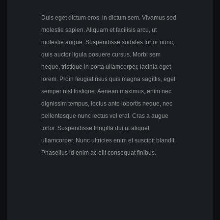
Duis eget dictum eros, in dictum sem. Vivamus sed
molestie sapien. Aliquam et facilisis arcu, ut
molestie augue. Suspendisse sodales tortor nunc,
quis auctor ligula posuere cursus. Morbi sem
neque, tristique in porta ullamcorper, lacinia eget
lorem. Proin feugiat risus quis magna sagittis, eget
semper nisl tristique. Aenean maximus, enim nec
dignissim tempus, lectus ante lobortis neque, nec
pellentesque nunc lectus vel erat. Cras a augue
tortor. Suspendisse fringilla dui ut aliquet
ullamcorper. Nunc ultricies enim et suscipit blandit.
Phasellus id enim ac elit consequat finibus.