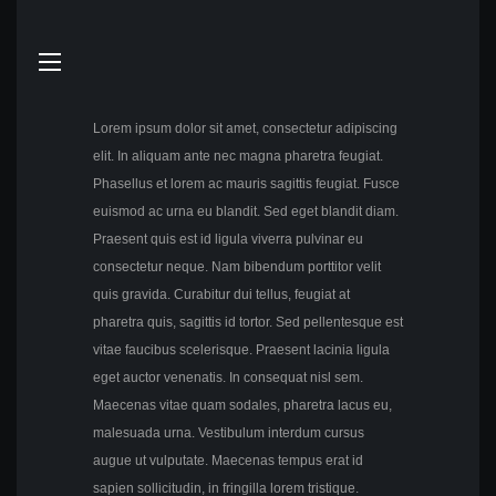
Lorem ipsum dolor sit amet, consectetur adipiscing
elit. In aliquam ante nec magna pharetra feugiat.
Phasellus et lorem ac mauris sagittis feugiat. Fusce
euismod ac urna eu blandit. Sed eget blandit diam.
Praesent quis est id ligula viverra pulvinar eu
consectetur neque. Nam bibendum porttitor velit
quis gravida. Curabitur dui tellus, feugiat at
pharetra quis, sagittis id tortor. Sed pellentesque est
vitae faucibus scelerisque. Praesent lacinia ligula
eget auctor venenatis. In consequat nisl sem.
Maecenas vitae quam sodales, pharetra lacus eu,
malesuada urna. Vestibulum interdum cursus
augue ut vulputate. Maecenas tempus erat id
sapien sollicitudin, in fringilla lorem tristique.