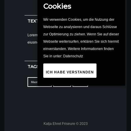
Cookies
Wir verwenden Cookies, um die Nutzung der
TEXT WIDGET
Webseite zu analysieren und daraus Schlüsse
zur Optimierung zu ziehen. Wenn Sie auf dieser
Lorem ipsum dolor sit amet, consectetur adipisi do
Webseite weitersurfen, erklären Sie sich hiermit
eiusmod tempor t dolore magna.
einverstanden. Weitere Informationen finden
Sie in unter:
Datenschutz
TAGS
ICH HABE VERSTANDEN
Master Class
Meeting
Tattoo
Katja Ehret Friseure © 2023