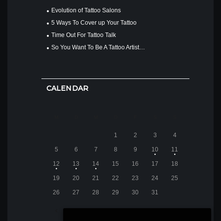
Evolution of Tattoo Salons
5 Ways To Cover up Your Tattoo
Time Out For Tattoo Talk
So You Want To Be A Tattoo Artist…
CALENDAR
M
D
M
D
F
S
S
1
2
3
4
5
6
7
8
9
10
11
12
13
14
15
16
17
18
19
20
21
22
23
24
25
26
27
28
29
30
31
JANUAR
2015