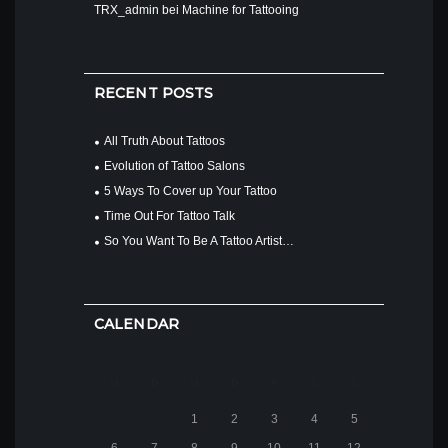
TRX_admin
bei
Machine for Tattooing
RECENT POSTS
All Truth About Tattoos
Evolution of Tattoo Salons
5 Ways To Cover up Your Tattoo
Time Out For Tattoo Talk
So You Want To Be A Tattoo Artist…
CALENDAR
M
D
M
D
F
S
S
1
2
3
4
5
6
7
8
9
10
11
12