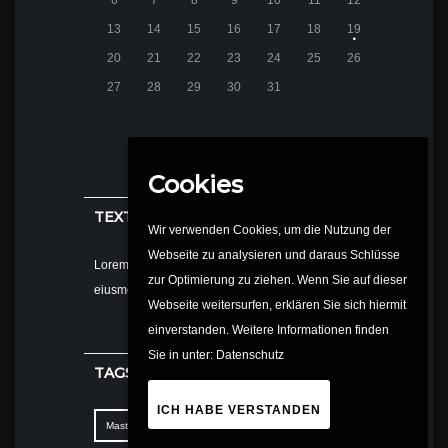
13
14
15
16
17
18
19
20
21
22
23
24
25
26
27
28
29
30
31
MAI
2013
Cookies
TEXT WIDGET
Wir verwenden Cookies, um die Nutzung der
Webseite zu analysieren und daraus Schlüsse
Lorem ipsum dolor sit amet, consectetur adipisi do
zur Optimierung zu ziehen. Wenn Sie auf dieser
eiusmod tempor t dolore magna.
Webseite weitersurfen, erklären Sie sich hiermit
einverstanden. Weitere Informationen finden
Sie in unter:
Datenschutz
TAGS
ICH HABE VERSTANDEN
Master Class
Meeting
Tattoo