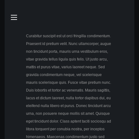
Curabitur suscipit est ut orci fringilla condimentum.
Praesent id pretium velit. Nunc ullamcorper, augue
non tincidunt porta, mauris urna vestibulum eros,
vitae gravida tellus ligula quis felis. Ut justo arcu,
mattis et purus vitae, varius laoreet neque. Sed
gravida condimentum neque, vel scelerisque
mauris scelerisque quis. Fusce vitae pretium nunc.
Duis lobortis et tortor ac venenatis. Mauris sagittis,
lacus et dictum laoreet, nulla tortor dapibus dui, eu
eleifend nulla libero et purus. Donec tincidunt arcu
urna, non posuere neque mollis sit amet. Quisque
eget tincidunt dolor. Class aptent taciti sociosqu ad
litora torquent per conubia nostra, per inceptos
himenaeos. Maecenas condimentum justo sed