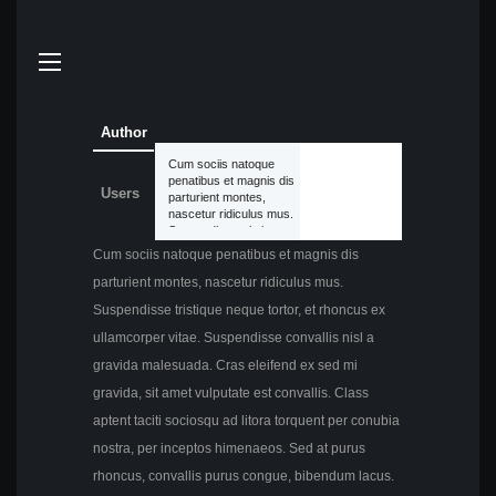
Author
Cum sociis natoque
2.8
penatibus et magnis dis
Users
parturient montes,
nascetur ridiculus mus.
Suspendisse tristique
neque tortor, et rhoncus
Cum sociis natoque penatibus et magnis dis
ex ullamcorper vitae.
Suspendisse convallis
parturient montes, nascetur ridiculus mus.
nisl a gravida
Suspendisse tristique neque tortor, et rhoncus ex
malesuada. Cras
eleifend ex sed mi
ullamcorper vitae. Suspendisse convallis nisl a
gravida, sit amet
vulputate est convallis.
gravida malesuada. Cras eleifend ex sed mi
Class aptent taciti
gravida, sit amet vulputate est convallis. Class
sociosqu ad litora
torquent per conubia
aptent taciti sociosqu ad litora torquent per conubia
nostra, per inceptos
himenaeos. Sed at
nostra, per inceptos himenaeos. Sed at purus
purus rhoncus,
rhoncus, convallis purus congue, bibendum lacus.