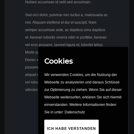
Nullam accumsan id velit sed accumsan.
Sed orci dolor, pulvinar nec luctus a, malesuada ac
nisl. Aliquam eleifend et dui et suscipit. Nam
semper accumsan ante, ac dapibus urna dapibus
et. Aenean lobortis viverra nibh in porttitor. Aenean
vel eros posuere, laoreet ligula et, lobortis tellus.
Morbi quis nunc in risus ornare egestas et ac libero.
Cookies
Donec egestas nunc massa, ac euismod odio
posuere sit amet. Ut interdum nisi lectus, eget
aliquet quam sagittis et. Nam volutpat convallis sem
Wir verwenden Cookies, um die Nutzung der
vel lobortis. Nullam consectetur dolor urna, eget
Webseite zu analysieren und daraus Schlüsse
ultricies enim eleifend sit amet.
zur Optimierung zu ziehen. Wenn Sie auf dieser
Webseite weitersurfen, erklären Sie sich hiermit
einverstanden. Weitere Informationen finden
Sie in unter:
Datenschutz
ICH HABE VERSTANDEN