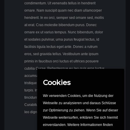
condimentum. Ut venenatis tellus in hendrerit
ornare. Nam suscipit quam nec diam ullamcorper
hendrerit. In ex orci, semper sed ornare sed, mollis
at erat. Cras molestie bibendum purus. Donec
ornare ex ut varius tempus. Nunc bibendum, dolor
et sodales pulvinar, urna purus feugiat lectus, id
facilisis ligula lectus eget ante. Donec a rutrum
eros, sed gravida tellus. Vestibulum ante ipsum
primis in faucibus orci luctus et ultrices posuere
cubilia Curae; Pellentesque eu leo quis eros luctus
accumsan. Cras mattis mauris sed ex convallis, vel
Cookies
tristique sem iaculis. Phasellus eget elementum
turpis. Integer non orci turpis. Duis nisl diam,
Wir verwenden Cookies, um die Nutzung der
tincidunt dapibus egestas nec, pretium vel erat.
Webseite zu analysieren und daraus Schlüsse
Curabitur dapibus dui vel justo venenatis, id laoreet
zur Optimierung zu ziehen. Wenn Sie auf dieser
leo dignissim.
Webseite weitersurfen, erklären Sie sich hiermit
einverstanden. Weitere Informationen finden