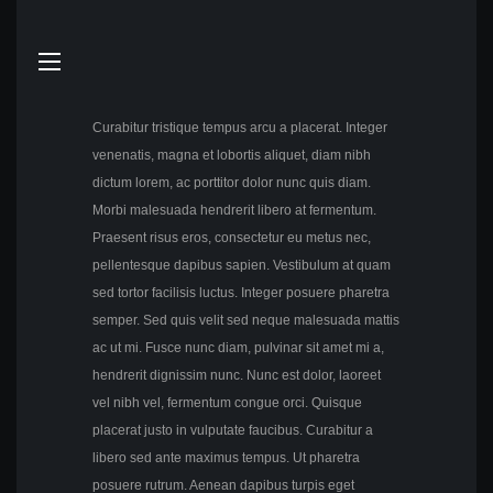
Curabitur tristique tempus arcu a placerat. Integer
venenatis, magna et lobortis aliquet, diam nibh
dictum lorem, ac porttitor dolor nunc quis diam.
Morbi malesuada hendrerit libero at fermentum.
Praesent risus eros, consectetur eu metus nec,
pellentesque dapibus sapien. Vestibulum at quam
sed tortor facilisis luctus. Integer posuere pharetra
semper. Sed quis velit sed neque malesuada mattis
ac ut mi. Fusce nunc diam, pulvinar sit amet mi a,
hendrerit dignissim nunc. Nunc est dolor, laoreet
vel nibh vel, fermentum congue orci. Quisque
placerat justo in vulputate faucibus. Curabitur a
libero sed ante maximus tempus. Ut pharetra
posuere rutrum. Aenean dapibus turpis eget