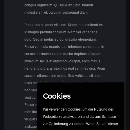
congue dignissim. Quisque ex justo, blandit
molestie elit et, pulvinar consequat diam.
Phasellus sit amet elit sem. Maecenas eleifend ex
id magna pretium tincidunt. Nam vel venenatis
odio. Sed in metus eu dui gravida elementum.
Fusce vehicula mauris quis interdum consequat. In
cursus est faucibus odio auctor dapibus. Aliquam
interdum, lacus et euismod volutpat, enim metus
hendrerit turpis, a maximus erat sem nec orci. Proin
suscipit ullamcorper mattis. Sed vehicula sit amet
risus hendrerit viverra. Aliquam consequat dolor
non lacus eleifend congue. In neque enim,
Cookies
vestibulum nec posuere sed, bibendum vel elit.
Fusce scelerisque euismod facilisis. Etiam sit amet
Wir verwenden Cookies, um die Nutzung der
nibh tincidunt, mattis nibh at, accumsan mi. Ut
Webseite zu analysieren und daraus Schlüsse
feugiat lacus ac quam posuere, at volutpat orci
zur Optimierung zu ziehen. Wenn Sie auf dieser
tristique.