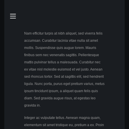
Nam efficitur turpis at nibh aliquet, sed viverra felis
accumsan. Curabitur lacinia vitae nulla sit amet
mollis. Suspendisse quis augue lorem. Mauris
finibus sem nec venenatis sagittis. Pellentesque
mattis pulvinar tellus a malesuada. Curabitur nec
ex vitae nisl molestie euismod et vel justo. Aenean
sed rhoncus tortor. Sed at sagittis elit, sed hendrerit
ligula. Nunc porta, purus eget pretium varius, metus
ipsum tincidunt ipsum, a aliquet quam felis quis
diam. Sed gravida augue risus, at egestas leo
gravida in.
Integer ac vulputate tellus. Aenean magna quam,
elementum sit amet tristique eu, pretium a ex. Proin