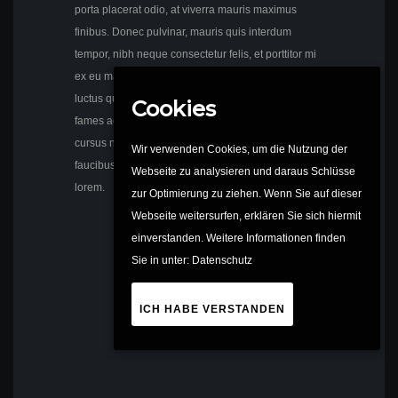
porta placerat odio, at viverra mauris maximus
finibus. Donec pulvinar, mauris quis interdum
tempor, nibh neque consectetur felis, et porttitor mi
ex eu mauris. Aliquam lacinia orci urna, consequat
luctus quam efficitur eu. Interdum et malesuada
Cookies
fames ac ante ipsum primis in faucibus. Nam
cursus nibh vitae lacus luctus, vitae dictum lectus
Wir verwenden Cookies, um die Nutzung der
faucibus. Quisque id venenatis nisi, vel dictum
Webseite zu analysieren und daraus Schlüsse
lorem.
zur Optimierung zu ziehen. Wenn Sie auf dieser
Webseite weitersurfen, erklären Sie sich hiermit
einverstanden. Weitere Informationen finden
Sie in unter:
Datenschutz
ICH HABE VERSTANDEN
Katja Ehret Friseure © 2023